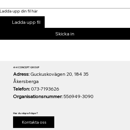
Ladda upp din fil här
Ladda upp fil
Skicka in
4-H CONCEPT GROUP
Adress:
Guckuskovägen 20, 184 35
Åkersberga
Telefon:
073-7193626
Organisationsnummer:
556949-3090
Har du några frågor?
Kontakta oss