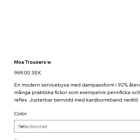
Moa Trousers w
Prix
969,00 SEK
En modern servicebyxa med dampassform i 92% återvu
många praktiska fickor som exempelvis pennficka och m
reflex. Justerbar benvidd med kardborreband nedtill.
Color