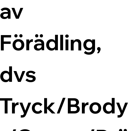
av 
Förädling, 
dvs 
Tryck/Brody