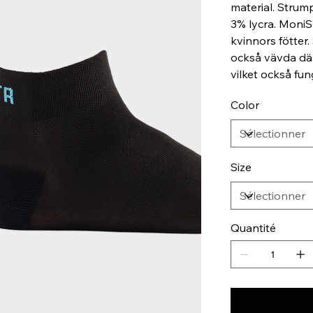
material. Stru
3% lycra. MoniS
kvinnors fötter
också vävda dä
vilket också fu
Color
Size
Quantité