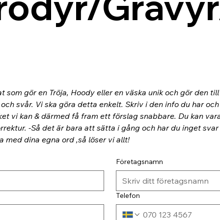
rodyr/Gravyr
at som gör en Tröja, Hoody eller en väska unik och gör den til
ch svår. Vi ska göra detta enkelt. Skriv i den info du har och
ket vi kan & därmed få fram ett förslag snabbare. Du kan va
rektur. -Så det är bara att sätta i gång och har du inget svar
ra med dina egna ord ,så löser vi allt!
Företagsnamn
Telefon