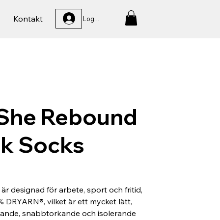
Kontakt
Logga In
She Rebound
ck Socks
r designad för arbete, sport och fritid,
% DRYARN®, vilket är ett mycket lätt,
erande, snabbtorkande och isolerande