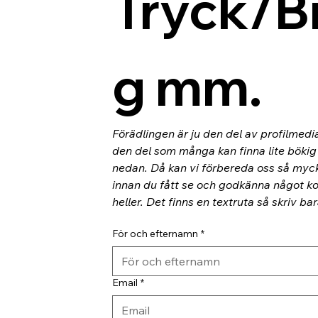
Tryck/B
g mm.
Förädlingen är ju den del av profilmedi
den del som många kan finna lite bökig o
nedan. Då kan vi förbereda oss så myc
innan du fått se och godkänna något kor
heller. Det finns en textruta så skriv ba
För och efternamn
*
Email
*