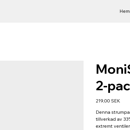
Hem
Moni
2-pa
Prix
219,00 SEK
Denna strumpa ä
tillverkad av 33
extremt ventil