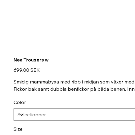
Nea Trousers w
Prix
699,00 SEK
Smidig mammabyxa med ribb i midjan som växer med ma
Fickor bak samt dubbla benfickor på båda benen. Inn
Color
Size