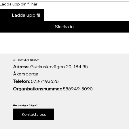
Ladda upp din fil här
Ladda upp fil
Skicka in
4-H CONCEPT GROUP
Adress:
Guckuskovägen 20, 184 35
Åkersberga
Telefon:
073-7193626
Organisationsnummer:
556949-3090
Har du några frågor?
Kontakta oss