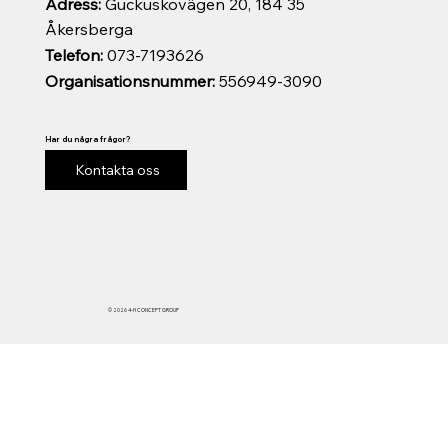
Adress:
Guckuskovägen 20, 184 35
Åkersberga
Telefon:
073-7193626
Organisationsnummer:
556949-3090
Har du några frågor?
Kontakta oss
© 2026 4-H CONCEPT GROUP