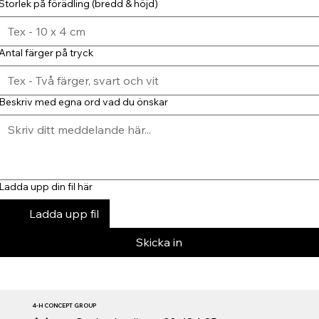
Storlek på förädling (bredd & höjd)
Antal färger på tryck
Beskriv med egna ord vad du önskar
Ladda upp din fil här
Ladda upp fil
Skicka in
4-H CONCEPT GROUP