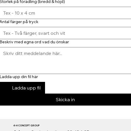
Storlek på förädling (bredd & höjd)
Antal färger på tryck
Beskriv med egna ord vad du önskar
Ladda upp din fil här
Ladda upp fil
Skicka in
4-H CONCEPT GROUP