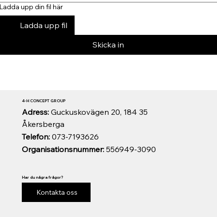
Ladda upp din fil här
Ladda upp fil
Skicka in
4-H CONCEPT GROUP
Adress:
Guckuskovägen 20, 184 35
Åkersberga
Telefon:
073-7193626
Organisationsnummer:
556949-3090
Har du några frågor?
Kontakta oss