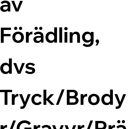
av 
Förädling, 
dvs 
Tryck/Brody
r/Gravyr/Prä