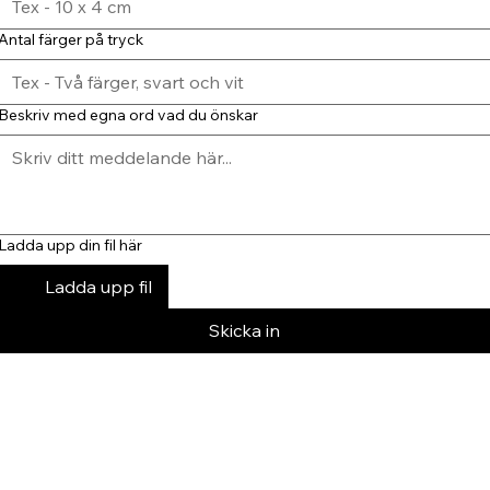
Antal färger på tryck
Beskriv med egna ord vad du önskar
Ladda upp din fil här
Ladda upp fil
Skicka in