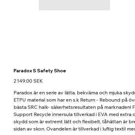
Paradox S Safety Shoe
Prix
2 149,00 SEK
Paradox är en serie av lätta, bekväma och mjuka skydds
ETPU material som har en s.k Return - Rebound på över
bästa SRC halk- säkerhetsresultaten på marknaden! Fod
Support Recycle innersula tillverkad i EVA med extr
skydd som är extremt lätt och flexibelt, tåhättan är 
sidan av skon. Ovandelen är tillverkad i luftig textil