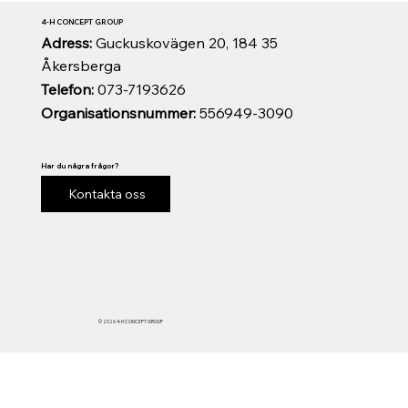
4-H CONCEPT GROUP
Adress:
Guckuskovägen 20, 184 35
Åkersberga
Telefon:
073-7193626
Organisationsnummer:
556949-3090
Har du några frågor?
Kontakta oss
© 2026 4-H CONCEPT GROUP