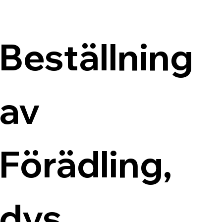
Beställning 
av 
Förädling, 
dvs 