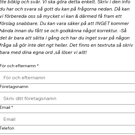
lite bökig och svår. Vi ska göra detta enkelt. Skriv i den info 
du har och svara så gott du kan på frågorna nedan. Då kan 
vi förbereda oss så mycket vi kan & därmed få fram ett 
förslag snabbare. Du kan vara säker på att INGET kommer 
hända innan du fått se och godkänna något korrektur. -Så 
det är bara att sätta i gång och har du inget svar på någon 
fråga så gör inte det ngt heller. Det finns en textruta så skriv 
bara med dina egna ord ,så löser vi allt!
För och efternamn
*
Företagsnamn
Email
*
Telefon