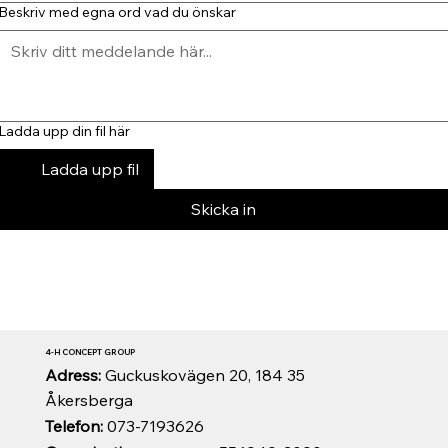
Beskriv med egna ord vad du önskar
Ladda upp din fil här
Ladda upp fil
Skicka in
4-H CONCEPT GROUP
Adress:
Guckuskovägen 20, 184 35
Åkersberga
Telefon:
073-7193626