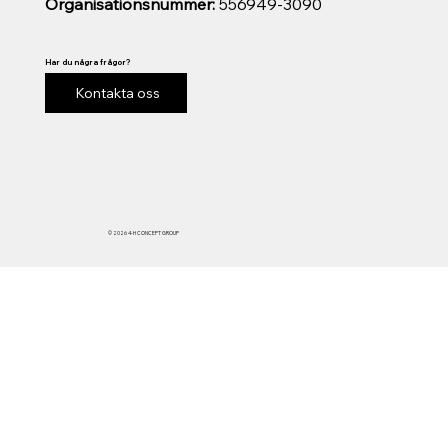
Organisationsnummer:
556949-3090
Har du några frågor?
Kontakta oss
© 2026 4-H CONCEPT GROUP