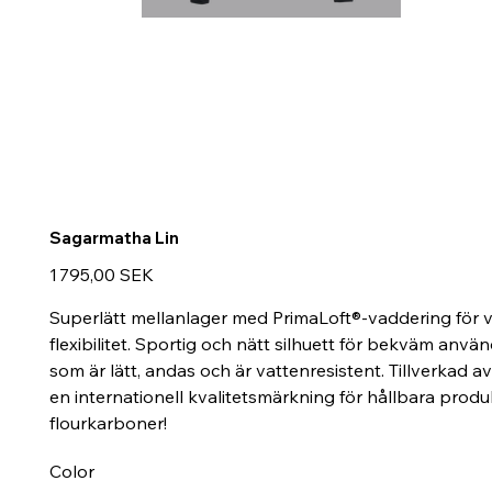
Sagarmatha Lin
Prix
1 795,00 SEK
Superlätt mellanlager med PrimaLoft®-vaddering för v
flexibilitet. Sportig och nätt silhuett för bekväm anvä
som är lätt, andas och är vattenresistent. Tillverkad 
en internationell kvalitetsmärkning för hållbara prod
flourkarboner!
Color