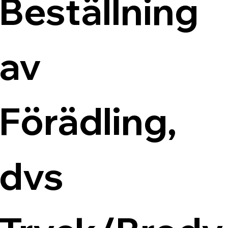
Beställning 
av 
Förädling, 
dvs 