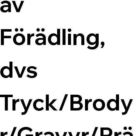
av 
Förädling, 
dvs 
Tryck/Brody
r/Gravyr/Prä