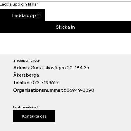
Ladda upp din fil här
Ladda upp fil
Skicka in
4-H CONCEPT GROUP
Adress:
Guckuskovägen 20, 184 35
Åkersberga
Telefon:
073-7193626
Organisationsnummer:
556949-3090
Har du några frågor?
Kontakta oss