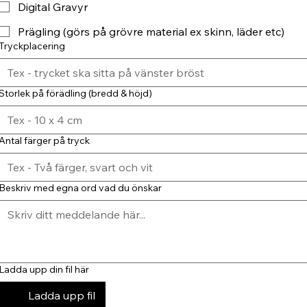
Digital Gravyr
Prägling (görs på grövre material ex skinn, läder etc)
Tryckplacering
Storlek på förädling (bredd & höjd)
Antal färger på tryck
Beskriv med egna ord vad du önskar
Ladda upp din fil här
Ladda upp fil