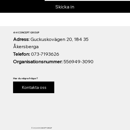
Skicka in
4-H CONCEPT GROUP
Adress:
Guckuskovägen 20, 184 35
Åkersberga
Telefon:
073-7193626
Organisationsnummer:
556949-3090
Har du några frågor?
Kontakta oss
© 2026 4-H CONCEPT GROUP