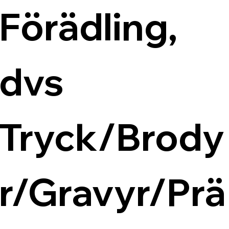
Förädling, 
dvs 
Tryck/Brody
r/Gravyr/Prä