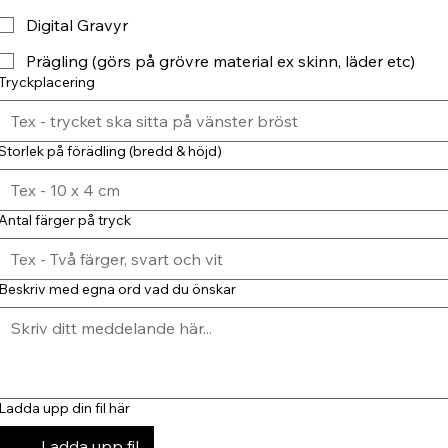
Digital Gravyr
Prägling (görs på grövre material ex skinn, läder etc)
Tryckplacering
Storlek på förädling (bredd & höjd)
Antal färger på tryck
Beskriv med egna ord vad du önskar
Ladda upp din fil här
Ladda upp fil