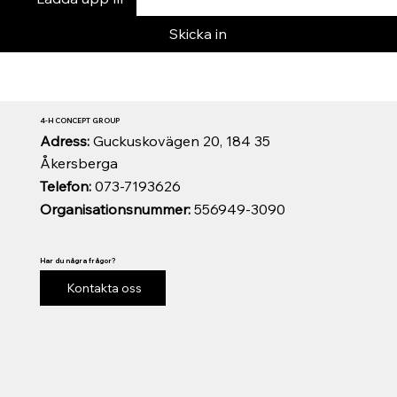
Skicka in
4-H CONCEPT GROUP
Adress:
Guckuskovägen 20, 184 35
Åkersberga
Telefon:
073-7193626
Organisationsnummer:
556949-3090
Har du några frågor?
Kontakta oss