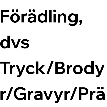
Förädling, 
dvs 
Tryck/Brody
r/Gravyr/Prä