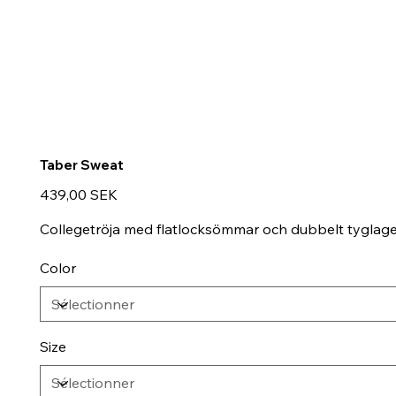
Taber Sweat
Prix
439,00 SEK
Collegetröja med flatlocksömmar och dubbelt tyglag
Color
Size