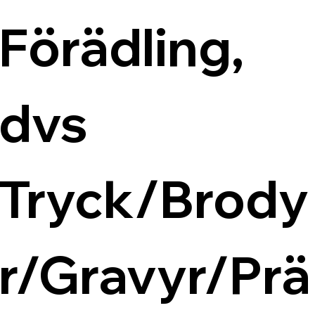
Förädling, 
dvs 
Tryck/Brody
r/Gravyr/Prä