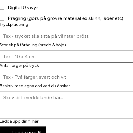
Digital Gravyr
Prägling (görs på grövre material ex skinn, läder etc)
Tryckplacering
Storlek på förädling (bredd & höjd)
Antal färger på tryck
Beskriv med egna ord vad du önskar
Ladda upp din fil här
Ladda upp fil