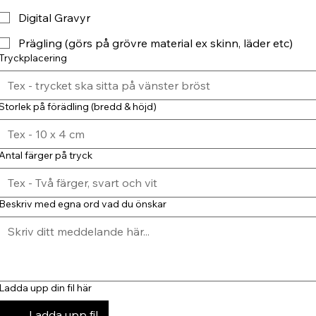
Digital Gravyr
Prägling (görs på grövre material ex skinn, läder etc)
Tryckplacering
Storlek på förädling (bredd & höjd)
Antal färger på tryck
Beskriv med egna ord vad du önskar
Ladda upp din fil här
Ladda upp fil