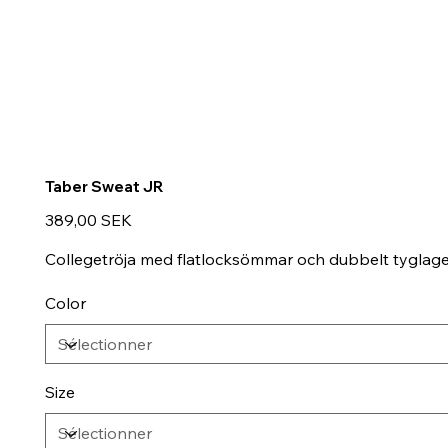
Taber Sweat JR
Prix
389,00 SEK
Collegetröja med flatlocksömmar och dubbelt tyglag
Color
Size