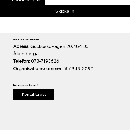
Skicka in
4-H CONCEPT GROUP
Adress:
Guckuskovägen 20, 184 35
Åkersberga
Telefon:
073-7193626
Organisationsnummer:
556949-3090
Har du några frågor?
Kontakta oss