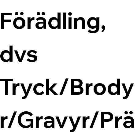
Förädling, 
dvs 
Tryck/Brody
r/Gravyr/Prä