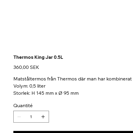
Thermos King Jar 0.5L
Prix
360,00 SEK
Matståltermos från Thermos där man har kombinerat m
Volym: 0,5 liter
Storlek: H 145 mm x Ø 95 mm
Quantité