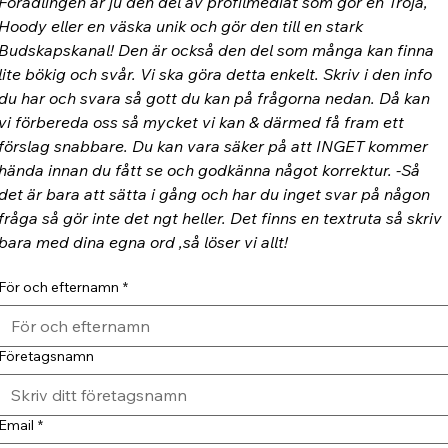
Förädlingen är ju den del av profilmediat som gör en Tröja, 
Hoody eller en väska unik och gör den till en stark 
Budskapskanal! Den är också den del som många kan finna 
lite bökig och svår. Vi ska göra detta enkelt. Skriv i den info 
du har och svara så gott du kan på frågorna nedan. Då kan 
vi förbereda oss så mycket vi kan & därmed få fram ett 
förslag snabbare. Du kan vara säker på att INGET kommer 
hända innan du fått se och godkänna något korrektur. -Så 
det är bara att sätta i gång och har du inget svar på någon 
fråga så gör inte det ngt heller. Det finns en textruta så skriv 
bara med dina egna ord ,så löser vi allt!
För och efternamn
*
Företagsnamn
Email
*