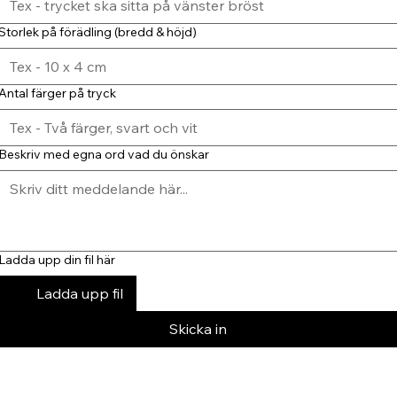
Storlek på förädling (bredd & höjd)
Antal färger på tryck
Beskriv med egna ord vad du önskar
Ladda upp din fil här
Ladda upp fil
Skicka in