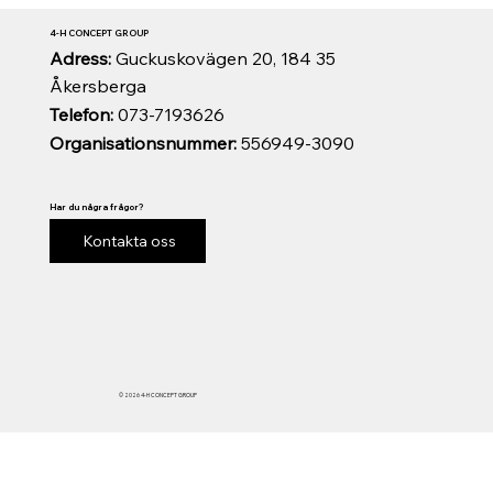
4-H CONCEPT GROUP
Adress:
Guckuskovägen 20, 184 35
Åkersberga
Telefon:
073-7193626
Organisationsnummer:
556949-3090
Har du några frågor?
Kontakta oss
© 2026 4-H CONCEPT GROUP