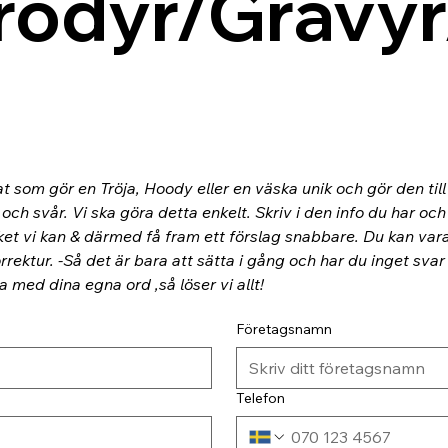
rodyr/Gravyr
at som gör en Tröja, Hoody eller en väska unik och gör den til
ch svår. Vi ska göra detta enkelt. Skriv i den info du har och
ket vi kan & därmed få fram ett förslag snabbare. Du kan va
rektur. -Så det är bara att sätta i gång och har du inget svar
ra med dina egna ord ,så löser vi allt!
Företagsnamn
Telefon