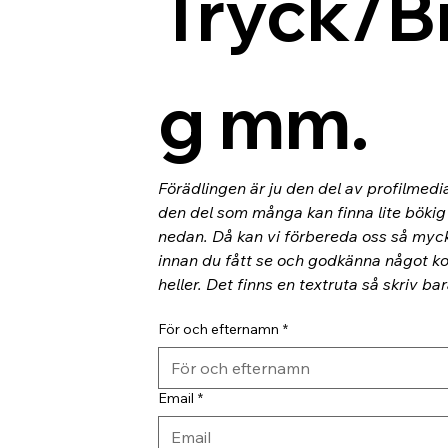
Tryck/B
g mm.
Förädlingen är ju den del av profilmedi
den del som många kan finna lite bökig o
nedan. Då kan vi förbereda oss så myc
innan du fått se och godkänna något kor
heller. Det finns en textruta så skriv ba
För och efternamn
*
Email
*