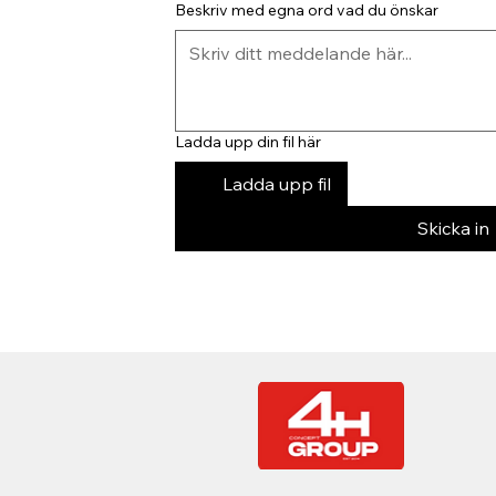
Beskriv med egna ord vad du önskar
Ladda upp din fil här
Ladda upp fil
Skicka in