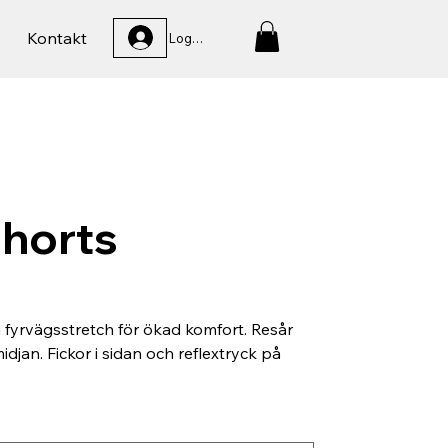
Kontakt
Logga In
horts
i fyrvägsstretch för ökad komfort. Resår
djan. Fickor i sidan och reflextryck på