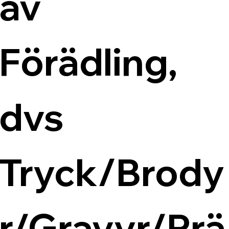
av 
Förädling, 
dvs 
Tryck/Brody
r/Gravyr/Prä