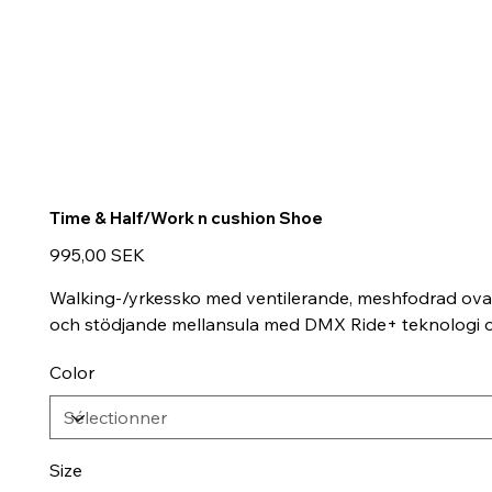
Time & Half/Work n cushion Shoe
Prix
995,00 SEK
Walking-/yrkessko med ventilerande, meshfodrad ovan
och stödjande mellansula med DMX Ride+ teknologi och
Color
Size