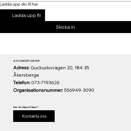
Ladda upp din fil här
Ladda upp fil
Skicka in
4-H CONCEPT GROUP
Adress:
Guckuskovägen 20, 184 35
Åkersberga
Telefon:
073-7193626
Organisationsnummer:
556949-3090
Har du några frågor?
Kontakta oss