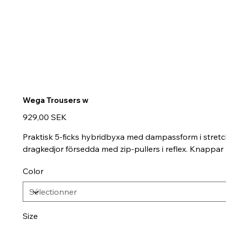
Wega Trousers w
Prix
929,00 SEK
Praktisk 5-ficks hybridbyxa med dampassform i stretchi
dragkedjor försedda med zip-pullers i reflex. Knappar n
Color
Size