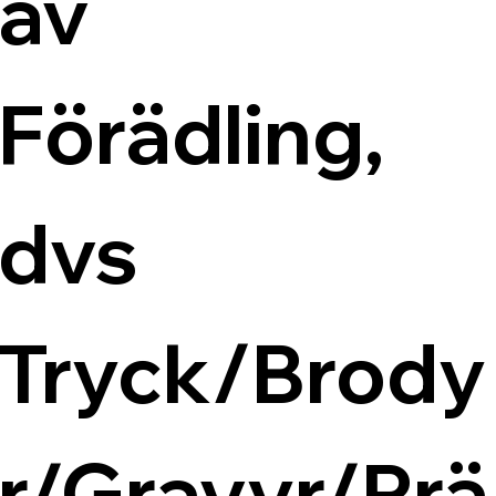
av 
Förädling, 
dvs 
Tryck/Brody
r/Gravyr/Prä