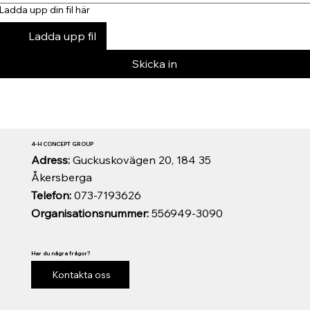
Ladda upp din fil här
Ladda upp fil
Skicka in
4-H CONCEPT GROUP
Adress:
Guckuskovägen 20, 184 35
Åkersberga
Telefon:
073-7193626
Organisationsnummer:
556949-3090
Har du några frågor?
Kontakta oss