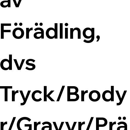
Förädling, 
dvs 
Tryck/Brody
r/Gravyr/Prä