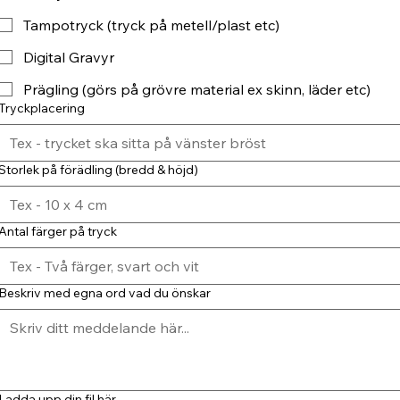
Tampotryck (tryck på metell/plast etc)
Digital Gravyr
Prägling (görs på grövre material ex skinn, läder etc)
Tryckplacering
Storlek på förädling (bredd & höjd)
Antal färger på tryck
Beskriv med egna ord vad du önskar
Ladda upp din fil här