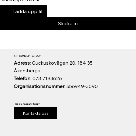
Ladda upp fil
Skicka in
4-H CONCEPT GROUP
Adress:
Guckuskovägen 20, 184 35
Åkersberga
Telefon:
073-7193626
Organisationsnummer:
556949-3090
Har du några frågor?
Kontakta oss