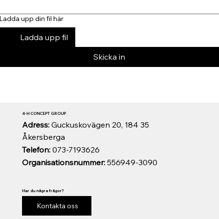
Ladda upp din fil här
Ladda upp fil
Skicka in
4-H CONCEPT GROUP
Adress:
Guckuskovägen 20, 184 35
Åkersberga
Telefon:
073-7193626
Organisationsnummer:
556949-3090
Har du några frågor?
Kontakta oss