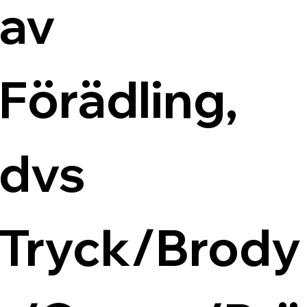
av 
Förädling, 
dvs 
Tryck/Brody