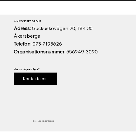
4-H CONCEPT GROUP
Adress:
Guckuskovägen 20, 184 35
Åkersberga
Telefon:
073-7193626
Organisationsnummer:
556949-3090
Har du några frågor?
Kontakta oss
© 2026 4-H CONCEPT GROUP