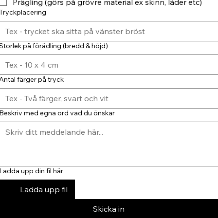
Prägling (görs på grövre material ex skinn, läder etc)
Tryckplacering
Storlek på förädling (bredd & höjd)
Antal färger på tryck
Beskriv med egna ord vad du önskar
Ladda upp din fil här
Ladda upp fil
Skicka in