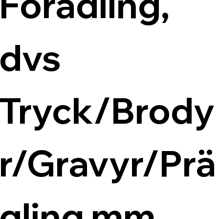
Förädling, 
dvs 
Tryck/Brody
r/Gravyr/Prä
gling mm.