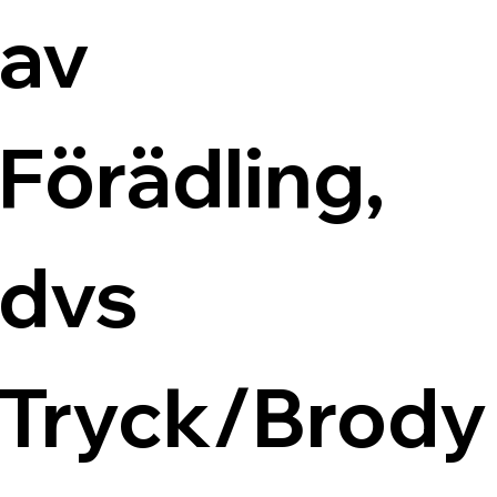
av 
Förädling, 
dvs 
Tryck/Brody