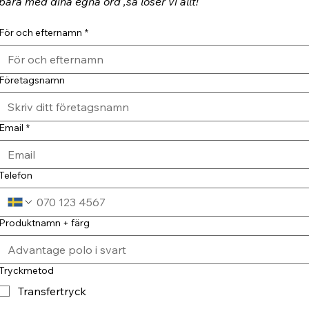
bara med dina egna ord ,så löser vi allt!
För och efternamn
*
Företagsnamn
Email
*
Telefon
Produktnamn + färg
Tryckmetod
Transfertryck