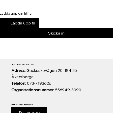
Ladda upp din fil här
Ladda upp fil
Skicka in
4-H CONCEPT GROUP
Adress:
Guckuskovägen 20, 184 35
Åkersberga
Telefon:
073-7193626
Organisationsnummer:
556949-3090
Har du några frågor?
Kontakta oss