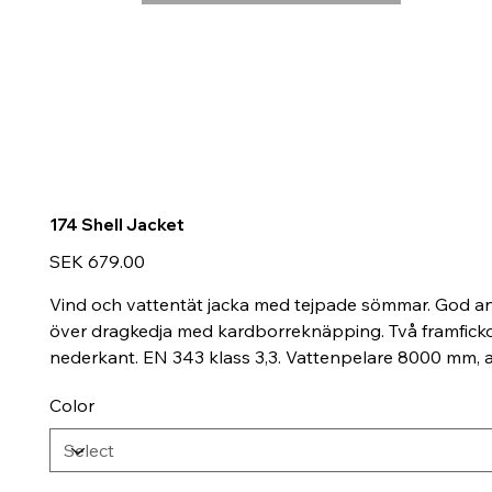
174 Shell Jacket
Price
SEK 679.00
Vind och vattentät jacka med tejpade sömmar. God a
över dragkedja med kardborreknäpping. Två framfickor
nederkant. EN 343 klass 3,3. Vattenpelare 8000 mm,
Color