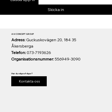
Skicka in
4-H CONCEPT GROUP
Adress:
Guckuskovägen 20, 184 35
Åkersberga
Telefon:
073-7193626
Organisationsnummer:
556949-3090
Har du några frågor?
Kontakta oss