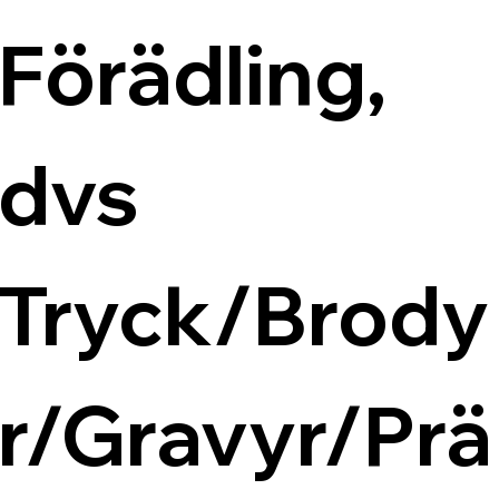
Förädling, 
dvs 
Tryck/Brody
r/Gravyr/Prä