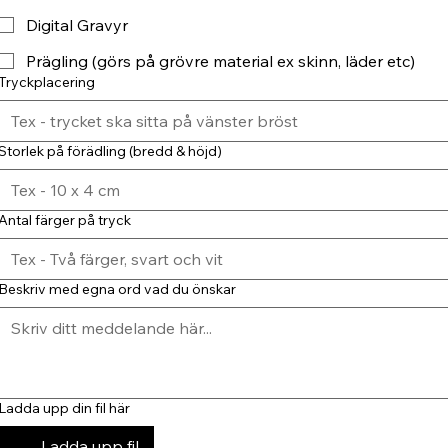
Digital Gravyr
Prägling (görs på grövre material ex skinn, läder etc)
Tryckplacering
Storlek på förädling (bredd & höjd)
Antal färger på tryck
Beskriv med egna ord vad du önskar
Ladda upp din fil här
Ladda upp fil