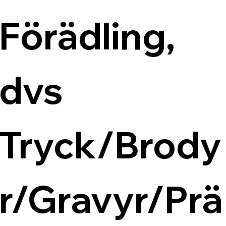
Förädling, 
dvs 
Tryck/Brody
r/Gravyr/Prä