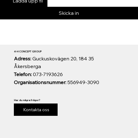
Ladda upp fil
Skicka in
4-H CONCEPT GROUP
Adress:
Guckuskovägen 20, 184 35
Åkersberga
Telefon:
073-7193626
Organisationsnummer:
556949-3090
Har du några frågor?
Kontakta oss