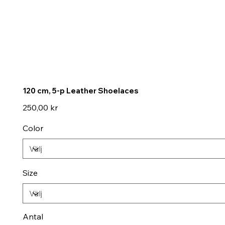
120 cm, 5-p Leather Shoelaces
Pris
250,00 kr
Color
Size
Antal