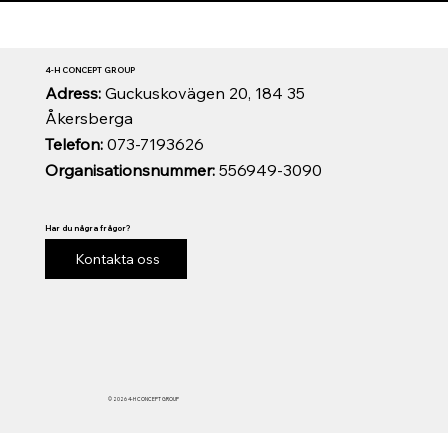
4-H CONCEPT GROUP
Adress:
Guckuskovägen 20, 184 35
Åkersberga
Telefon:
073-7193626
Organisationsnummer:
556949-3090
Har du några frågor?
Kontakta oss
© 2026 4-H CONCEPT GROUP