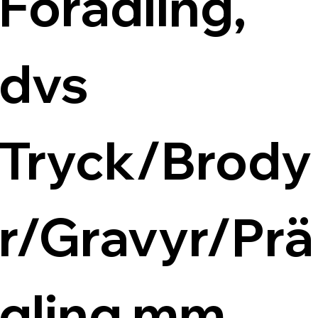
Förädling, 
dvs 
Tryck/Brody
r/Gravyr/Prä
gling mm.