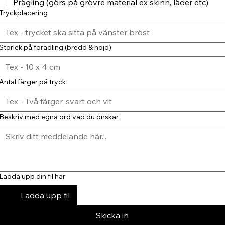
Prägling (görs på grövre material ex skinn, läder etc)
Tryckplacering
Storlek på förädling (bredd & höjd)
Antal färger på tryck
Beskriv med egna ord vad du önskar
Ladda upp din fil här
Ladda upp fil
Skicka in