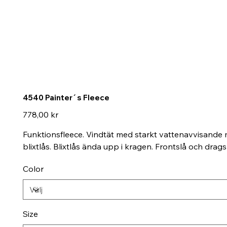
4540 Painter´s Fleece
Pris
778,00 kr
Funktionsfleece. Vindtät med starkt vattenavvisande m
blixtlås. Blixtlås ända upp i kragen. Frontslå och drag
Color
Size