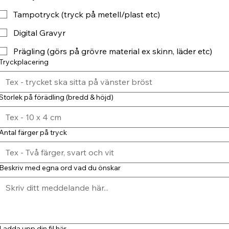
Tampotryck (tryck på metell/plast etc)
Digital Gravyr
Prägling (görs på grövre material ex skinn, läder etc)
Tryckplacering
Storlek på förädling (bredd & höjd)
Antal färger på tryck
Beskriv med egna ord vad du önskar
Ladda upp din fil här