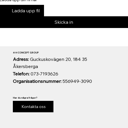
Ladda upp fil
Skicka in
4-H CONCEPT GROUP
Adress:
Guckuskovägen 20, 184 35
Åkersberga
Telefon:
073-7193626
Organisationsnummer:
556949-3090
Har du några frågor?
Kontakta oss