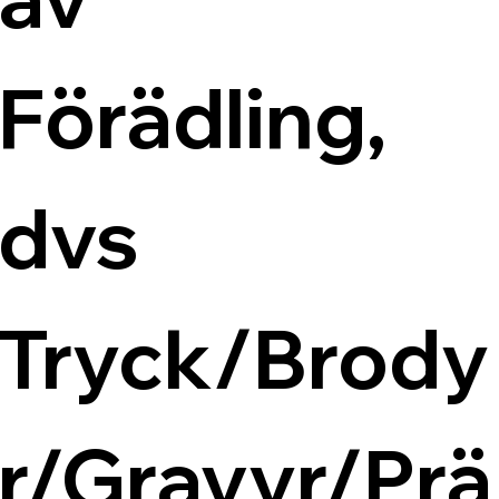
Förädling, 
dvs 
Tryck/Brody
r/Gravyr/Prä