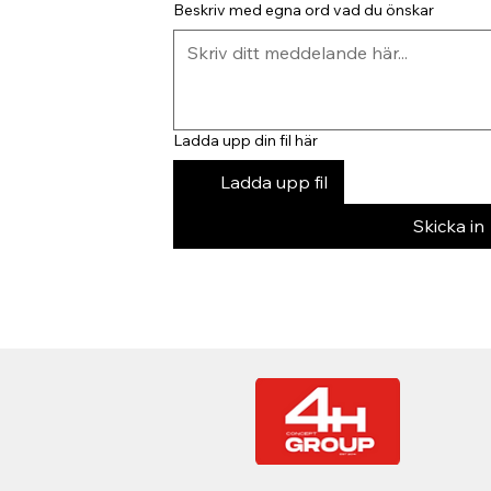
Beskriv med egna ord vad du önskar
Ladda upp din fil här
Ladda upp fil
Skicka in