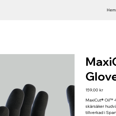
Hem
MaxiC
Glov
Pris
159,00 kr
MaxiCut® Oil™ 44
skärsäker hudv
tillverkad i Sp