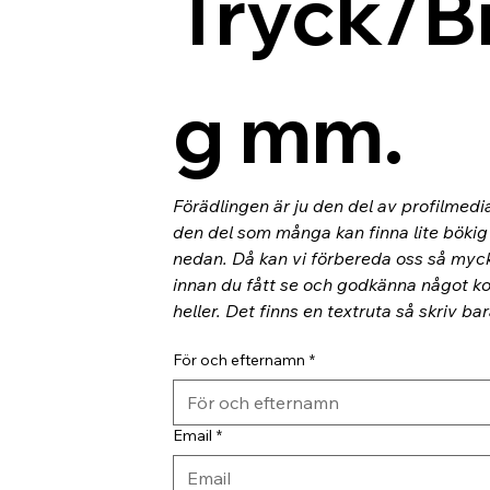
Tryck/B
g mm.
Förädlingen är ju den del av profilmedi
den del som många kan finna lite bökig o
nedan. Då kan vi förbereda oss så myc
innan du fått se och godkänna något kor
heller. Det finns en textruta så skriv ba
För och efternamn
*
Email
*