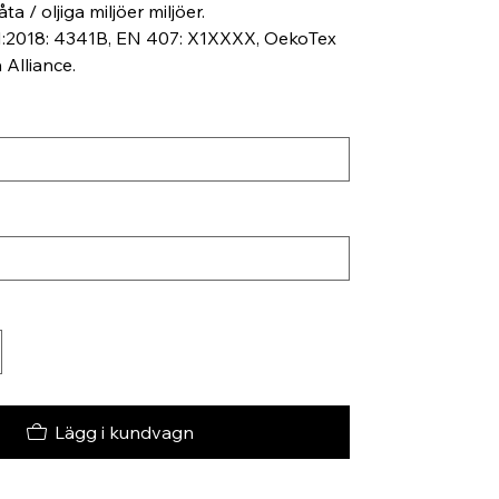
åta / oljiga miljöer miljöer.
2018: 4341B, EN 407: X1XXXX, OekoTex
 Alliance.
Lägg i kundvagn