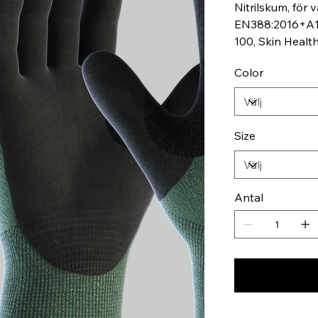
Nitrilskum, för v
EN388:2016+A1:
100, Skin Health
Color
Size
Antal