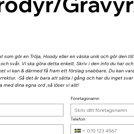
rodyr/Gravyr
at som gör en Tröja, Hoody eller en väska unik och gör den til
ch svår. Vi ska göra detta enkelt. Skriv i den info du har och
ket vi kan & därmed få fram ett förslag snabbare. Du kan va
rektur. -Så det är bara att sätta i gång och har du inget svar
ra med dina egna ord ,så löser vi allt!
Företagsnamn
Telefon