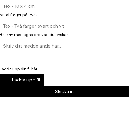
Antal färger på tryck
Beskriv med egna ord vad du önskar
Ladda upp din fil här
Ladda upp fil
Skicka in