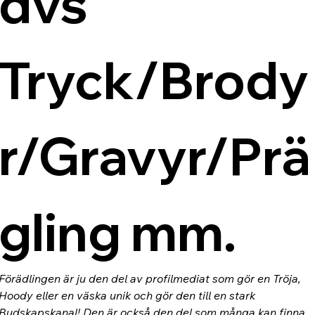
dvs 
Tryck/Brody
r/Gravyr/Prä
gling mm.
Förädlingen är ju den del av profilmediat som gör en Tröja, 
Hoody eller en väska unik och gör den till en stark 
Budskapskanal! Den är också den del som många kan finna 