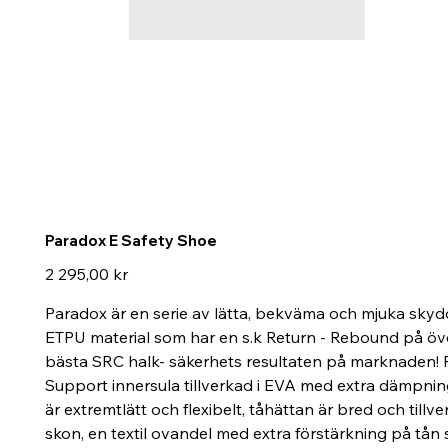
Paradox E Safety Shoe
Pris
2 295,00 kr
Paradox är en serie av lätta, bekväma och mjuka skydds
ETPU material som har en s.k Return - Rebound på över
bästa SRC halk- säkerhets resultaten på marknaden! Fo
Support innersula tillverkad i EVA med extra dämpni
är extremtlätt och flexibelt, tåhättan är bred och til
skon, en textil ovandel med extra förstärkning på t