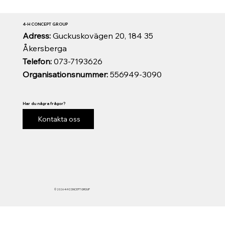
4-H CONCEPT GROUP
Adress:
Guckuskovägen 20, 184 35
Åkersberga
Telefon:
073-7193626
Organisationsnummer:
556949-3090
Har du några frågor?
Kontakta oss
© 2026 4-H CONCEPT GROUP