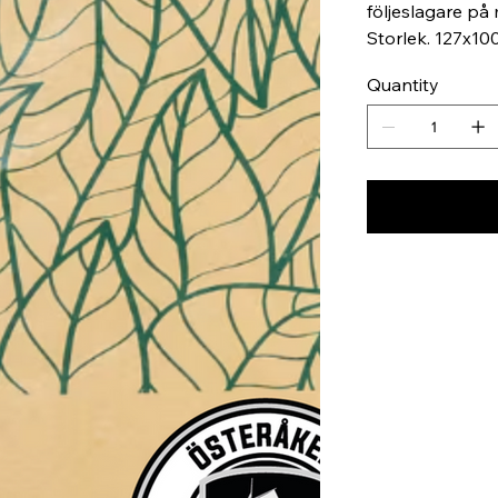
följeslagare på 
Storlek. 127x10
Quantity