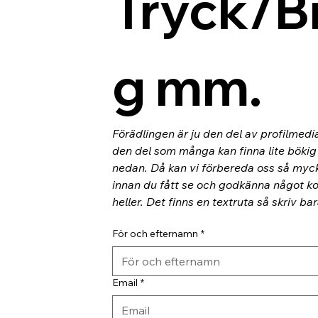
Tryck/B
g mm.
Förädlingen är ju den del av profilmedi
den del som många kan finna lite bökig o
nedan. Då kan vi förbereda oss så myc
innan du fått se och godkänna något kor
heller. Det finns en textruta så skriv ba
För och efternamn
*
Email
*