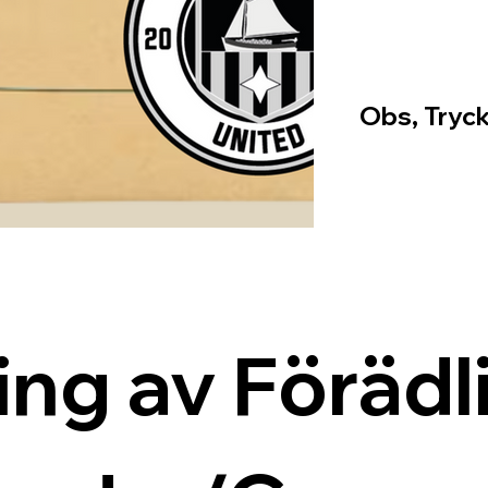
Obs, Tryck
ing av Förädli