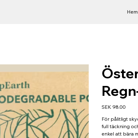
Hem
Öste
Regn
Price
SEK 98.00
För pålitligt sk
full täckning o
enkel att bära m