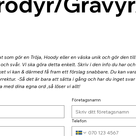
rodyr/Gravyr
at som gör en Tröja, Hoody eller en väska unik och gör den til
ch svår. Vi ska göra detta enkelt. Skriv i den info du har och
ket vi kan & därmed få fram ett förslag snabbare. Du kan va
rektur. -Så det är bara att sätta i gång och har du inget svar
ra med dina egna ord ,så löser vi allt!
Företagsnamn
Telefon