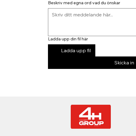
Beskriv med egna ord vad du önskar
Ladda upp din fil här
Ladda upp fil
Skicka in