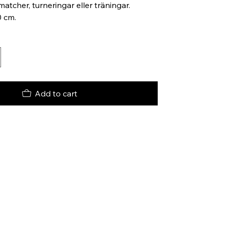
matcher, turneringar eller träningar.
0 cm.
Add to cart