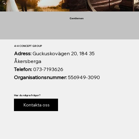
Gentlemen
4-H CONCEPT GROUP
Adress:
Guckuskovägen 20, 184 35
Åkersberga
Telefon:
073-7193626
Organisationsnummer:
556949-3090
Har du några frågor?
Kontakta oss