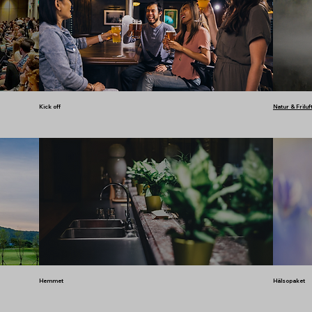
Kick off
Natur & Friluf
Hemmet
Hälsopaket