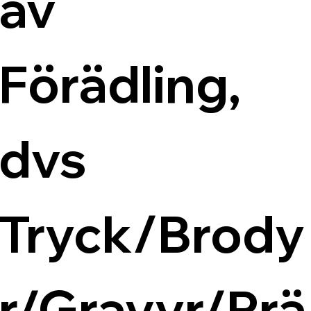
av 
Förädling, 
dvs 
Tryck/Brody
r/Gravyr/Prä