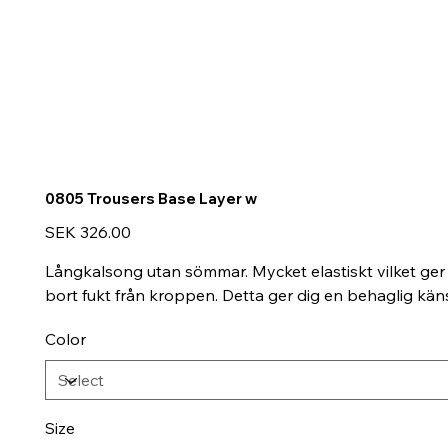
0805 Trousers Base Layer w
Price
SEK 326.00
Långkalsong utan sömmar. Mycket elastiskt vilket ger
bort fukt från kroppen. Detta ger dig en behaglig kän
Color
Size