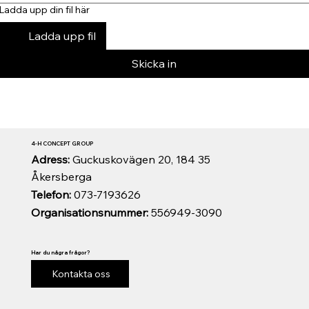
Ladda upp din fil här
Ladda upp fil
Skicka in
4-H CONCEPT GROUP
Adress:
Guckuskovägen 20, 184 35
Åkersberga
Telefon:
073-7193626
Organisationsnummer:
556949-3090
Har du några frågor?
Kontakta oss