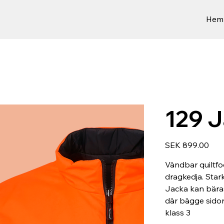
Hem
129 J
Price
SEK 899.00
Vändbar quiltfo
dragkedja. Star
Jacka kan bäras
där bägge sidor
klass 3