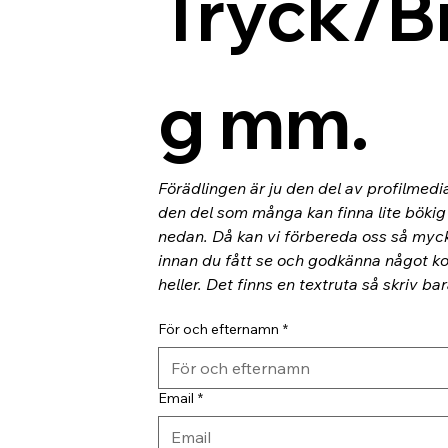
Tryck/B
g mm.
Förädlingen är ju den del av profilmedi
den del som många kan finna lite bökig o
nedan. Då kan vi förbereda oss så myc
innan du fått se och godkänna något kor
heller. Det finns en textruta så skriv ba
För och efternamn
*
Email
*