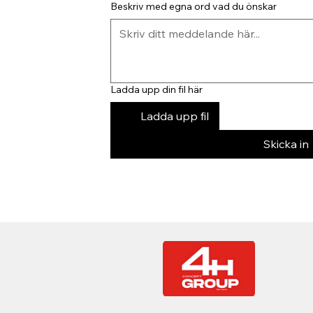
Beskriv med egna ord vad du önskar
Ladda upp din fil här
Ladda upp fil
Skicka in