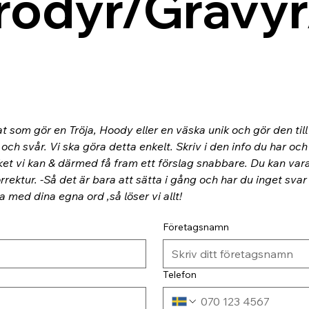
rodyr/Gravyr
at som gör en Tröja, Hoody eller en väska unik och gör den til
ch svår. Vi ska göra detta enkelt. Skriv i den info du har och
ket vi kan & därmed få fram ett förslag snabbare. Du kan va
rektur. -Så det är bara att sätta i gång och har du inget svar
ra med dina egna ord ,så löser vi allt!
Företagsnamn
Telefon