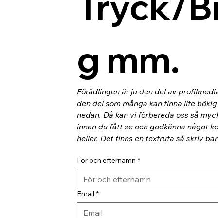
Tryck/B
g mm.
Förädlingen är ju den del av profilmedi
den del som många kan finna lite bökig o
nedan. Då kan vi förbereda oss så myc
innan du fått se och godkänna något kor
heller. Det finns en textruta så skriv ba
För och efternamn
*
Email
*