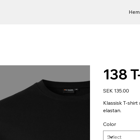
Hem
138 T
Price
SEK 135.00
Klassisk T-shir
elastan.
Color