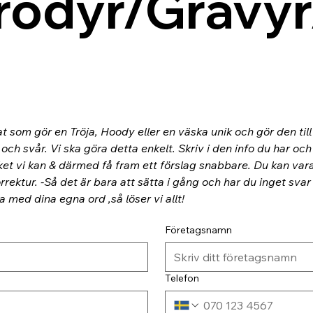
rodyr/Gravyr
at som gör en Tröja, Hoody eller en väska unik och gör den til
ch svår. Vi ska göra detta enkelt. Skriv i den info du har och
ket vi kan & därmed få fram ett förslag snabbare. Du kan va
rektur. -Så det är bara att sätta i gång och har du inget svar
ra med dina egna ord ,så löser vi allt!
Företagsnamn
Telefon