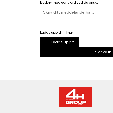
Beskriv med egna ord vad du önskar
Ladda upp din fil här
Ladda upp fil
Skicka in