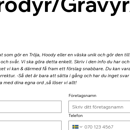
rodyr/Gravyr
at som gör en Tröja, Hoody eller en väska unik och gör den til
ch svår. Vi ska göra detta enkelt. Skriv i den info du har och
ket vi kan & därmed få fram ett förslag snabbare. Du kan va
rektur. -Så det är bara att sätta i gång och har du inget svar
ra med dina egna ord ,så löser vi allt!
Företagsnamn
Telefon