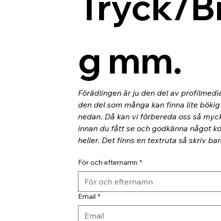
Tryck/B
g mm.
Förädlingen är ju den del av profilmedi
den del som många kan finna lite bökig o
nedan. Då kan vi förbereda oss så myc
innan du fått se och godkänna något kor
heller. Det finns en textruta så skriv ba
För och efternamn
*
Email
*