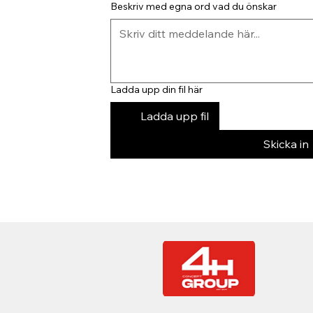
Beskriv med egna ord vad du önskar
Ladda upp din fil här
Ladda upp fil
Skicka in