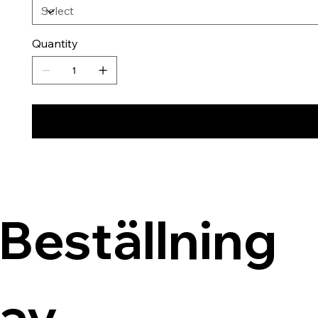
Quantity
Beställning 
av 