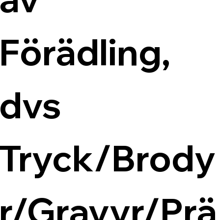
Förädling, 
dvs 
Tryck/Brody
r/Gravyr/Prä