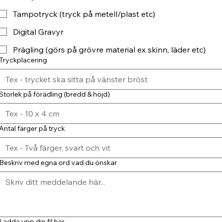
Tampotryck (tryck på metell/plast etc)
Digital Gravyr
Prägling (görs på grövre material ex skinn, läder etc)
Tryckplacering
Storlek på förädling (bredd & höjd)
Antal färger på tryck
Beskriv med egna ord vad du önskar
Ladda upp din fil här