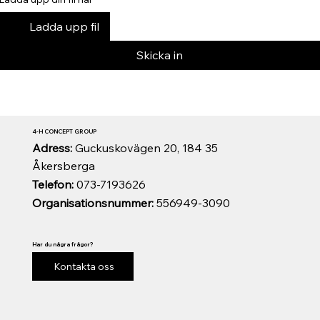
Ladda upp fil
Skicka in
4-H CONCEPT GROUP
Adress:
Guckuskovägen 20, 184 35
Åkersberga
Telefon:
073-7193626
Organisationsnummer:
556949-3090
Har du några frågor?
Kontakta oss