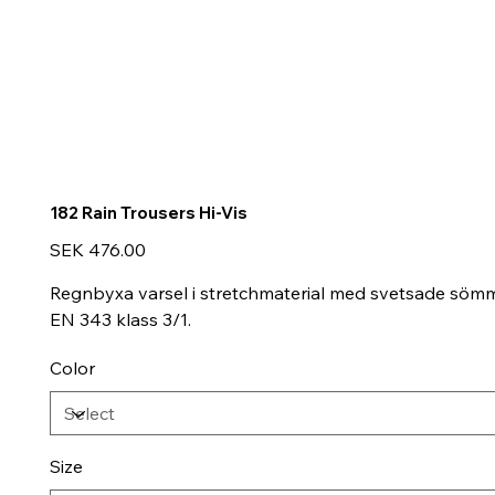
182 Rain Trousers Hi-Vis
Price
SEK 476.00
Regnbyxa varsel i stretchmaterial med svetsade sömma
EN 343 klass 3/1.
Color
Size