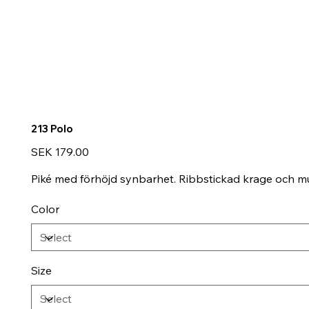
213 Polo
Price
SEK 179.00
Piké med förhöjd synbarhet. Ribbstickad krage och 
Color
Size