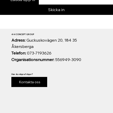
Skicka in
4-H CONCEPT GROUP
Adress:
Guckuskovägen 20, 184 35
Åkersberga
Telefon:
073-7193626
Organisationsnummer:
556949-3090
Har du några frågor?
Kontakta oss