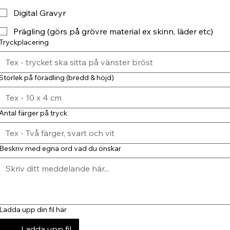
Digital Gravyr
Prägling (görs på grövre material ex skinn, läder etc)
Tryckplacering
Storlek på förädling (bredd & höjd)
Antal färger på tryck
Beskriv med egna ord vad du önskar
Ladda upp din fil här
Ladda upp fil