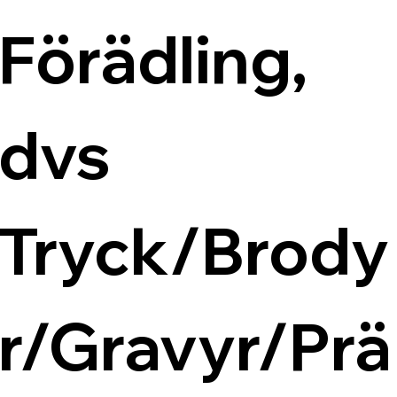
Förädling, 
dvs 
Tryck/Brody
r/Gravyr/Prä