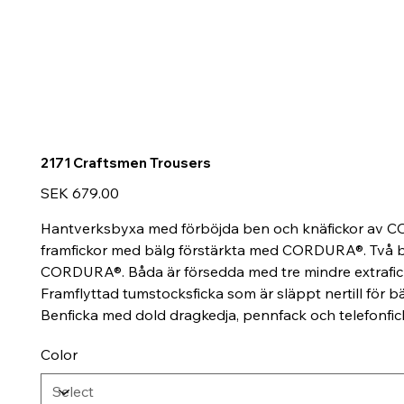
2171 Craftsmen Trousers
Price
SEK 679.00
Hantverksbyxa med förböjda ben och knäfickor av COR
framfickor med bälg förstärkta med CORDURA®. Två ba
CORDURA®. Båda är försedda med tre mindre extraficko
Framflyttad tumstocksficka som är släppt nertill för b
Benficka med dold dragkedja, pennfack och telefonfick
Color