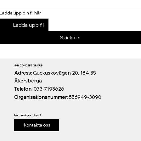
Ladda upp din fil här
Ladda upp fil
Skicka in
4-H CONCEPT GROUP
Adress:
Guckuskovägen 20, 184 35
Åkersberga
Telefon:
073-7193626
Organisationsnummer:
556949-3090
Har du några frågor?
Kontakta oss