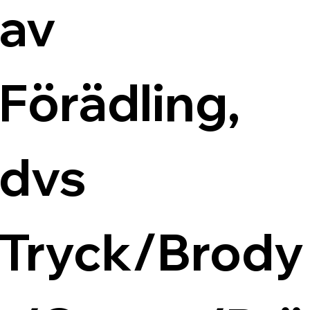
av 
Förädling, 
dvs 
Tryck/Brody