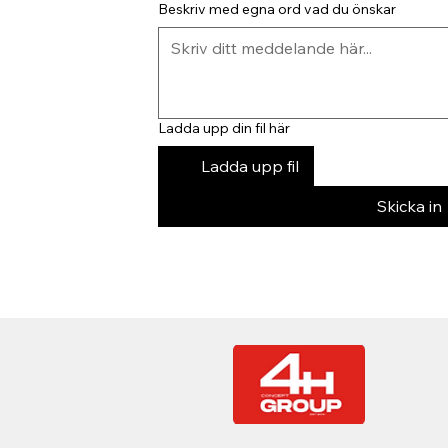
Beskriv med egna ord vad du önskar
Ladda upp din fil här
Ladda upp fil
Skicka in