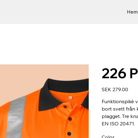
Hem
226 P
Price
SEK 279.00
Funktionspikè v
bort svett från
plagget. Tre kn
EN ISO 20471.
Color