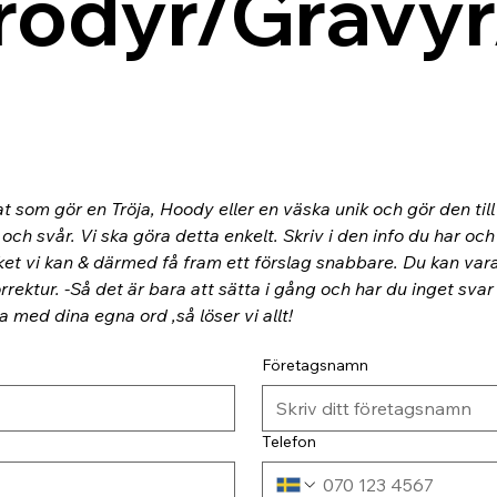
rodyr/Gravyr
at som gör en Tröja, Hoody eller en väska unik och gör den til
ch svår. Vi ska göra detta enkelt. Skriv i den info du har och
ket vi kan & därmed få fram ett förslag snabbare. Du kan va
rektur. -Så det är bara att sätta i gång och har du inget svar
ra med dina egna ord ,så löser vi allt!
Företagsnamn
Telefon