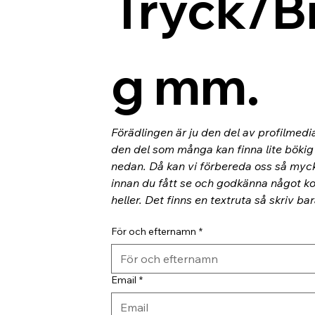
Tryck/B
g mm.
Förädlingen är ju den del av profilmedi
den del som många kan finna lite bökig o
nedan. Då kan vi förbereda oss så myc
innan du fått se och godkänna något kor
heller. Det finns en textruta så skriv ba
För och efternamn
*
Email
*