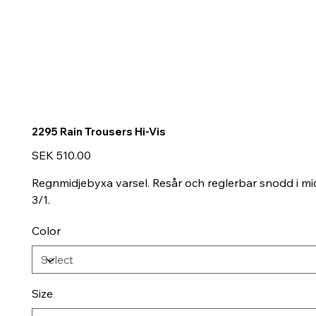
2295 Rain Trousers Hi-Vis
Price
SEK 510.00
Regnmidjebyxa varsel. Resår och reglerbar snodd i mi
3/1.
Color
Size