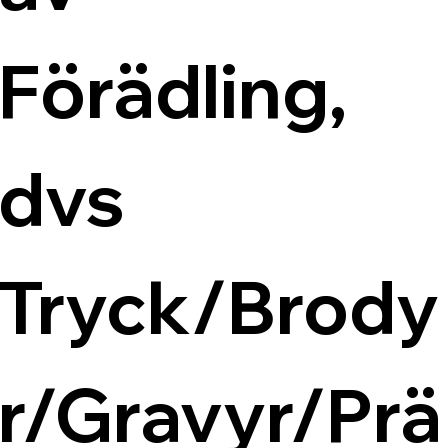
Förädling, 
dvs 
Tryck/Brody
r/Gravyr/Prä