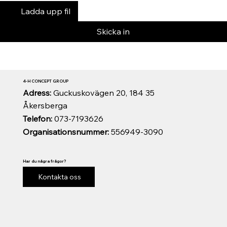
Ladda upp fil
Skicka in
4-H CONCEPT GROUP
Adress:
Guckuskovägen 20, 184 35
Åkersberga
Telefon:
073-7193626
Organisationsnummer:
556949-3090
Har du några frågor?
Kontakta oss