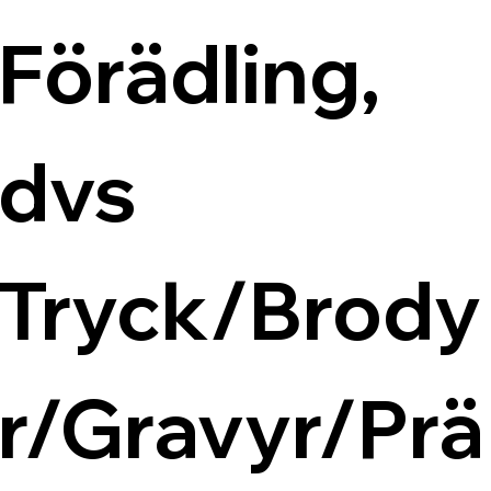
Förädling, 
dvs 
Tryck/Brody
r/Gravyr/Prä