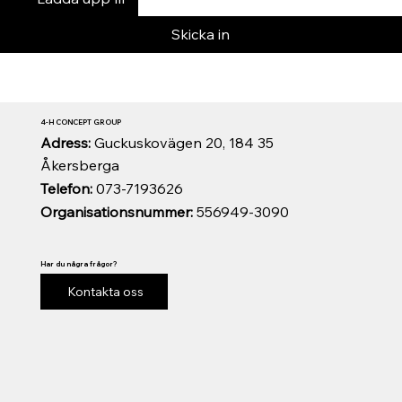
Skicka in
4-H CONCEPT GROUP
Adress:
Guckuskovägen 20, 184 35
Åkersberga
Telefon:
073-7193626
Organisationsnummer:
556949-3090
Har du några frågor?
Kontakta oss