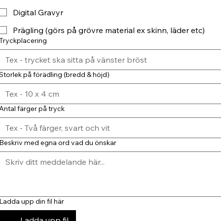
Digital Gravyr
Prägling (görs på grövre material ex skinn, läder etc)
Tryckplacering
Storlek på förädling (bredd & höjd)
Antal färger på tryck
Beskriv med egna ord vad du önskar
Ladda upp din fil här
Ladda upp fil