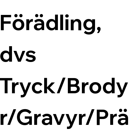
Förädling, 
dvs 
Tryck/Brody
r/Gravyr/Prä