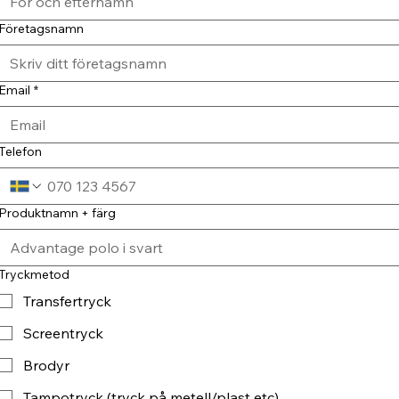
Företagsnamn
Email
*
Telefon
Produktnamn + färg
Tryckmetod
Transfertryck
Screentryck
Brodyr
Tampotryck (tryck på metell/plast etc)