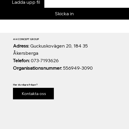
Ladda upp fil
Skicka in
4-H CONCEPT GROUP
Adress:
Guckuskovägen 20, 184 35
Åkersberga
Telefon:
073-7193626
Organisationsnummer:
556949-3090
Har du några frågor?
Kontakta oss