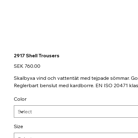
2917 Shell Trousers
Price
SEK 760.00
Skalbyxa vind och vattentät med tejpade sömmar. God 
Reglerbart benslut med kardborre. EN ISO 20471 klas
Color
Size