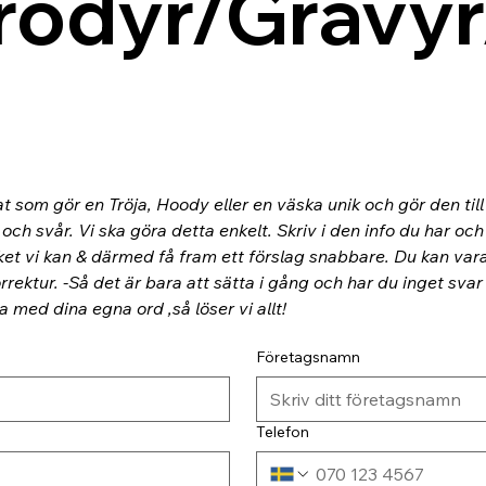
rodyr/Gravyr
at som gör en Tröja, Hoody eller en väska unik och gör den til
ch svår. Vi ska göra detta enkelt. Skriv i den info du har och
ket vi kan & därmed få fram ett förslag snabbare. Du kan va
rektur. -Så det är bara att sätta i gång och har du inget svar
ra med dina egna ord ,så löser vi allt!
Företagsnamn
Telefon