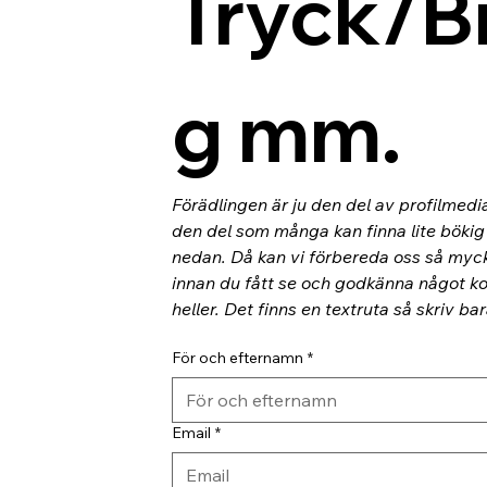
Tryck/B
g mm.
Förädlingen är ju den del av profilmedi
den del som många kan finna lite bökig o
nedan. Då kan vi förbereda oss så myc
innan du fått se och godkänna något kor
heller. Det finns en textruta så skriv ba
För och efternamn
*
Email
*