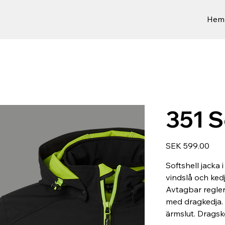
Hem
351 S
Price
SEK 599.00
Softshell jacka 
vindslå och ked
Avtagbar regler
med dragkedja. 
ärmslut. Dragsk