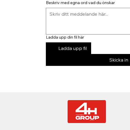
Beskriv med egna ord vad du önskar
Ladda upp din fil här
Ladda upp fil
Skicka in