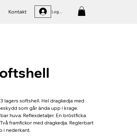
Kontakt
Logga In
oftshell
i 3 lagers softshell. Hel dragkedja med
jeskydd som går ända upp i krage.
bar huva. Reflexdetaljer. En bröstficka
Två framfickor med dragkedja. Reglerbart
o i nederkant.