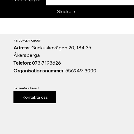
Skicka in
4-H CONCEPT GROUP
Adress:
Guckuskovägen 20, 184 35
Åkersberga
Telefon:
073-7193626
Organisationsnummer:
556949-3090
Har du några frågor?
Kontakta oss