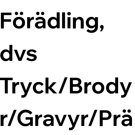
Förädling, 
dvs 
Tryck/Brody
r/Gravyr/Prä