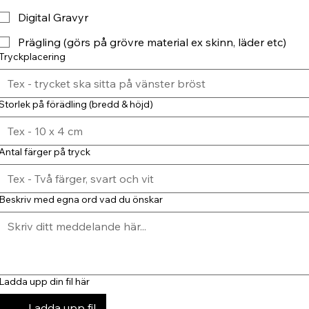
Digital Gravyr
Prägling (görs på grövre material ex skinn, läder etc)
Tryckplacering
Storlek på förädling (bredd & höjd)
Antal färger på tryck
Beskriv med egna ord vad du önskar
Ladda upp din fil här
Ladda upp fil