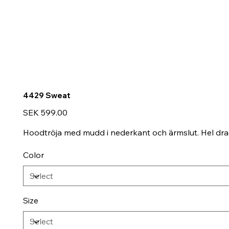
4429 Sweat
Price
SEK 599.00
Hoodtröja med mudd i nederkant och ärmslut. Hel drag
Color
Size