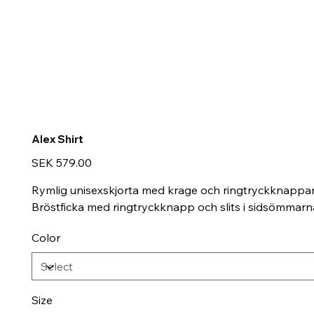
Alex Shirt
Price
SEK 579.00
Rymlig unisexskjorta med krage och ringtryckknappar 
Bröstficka med ringtryckknapp och slits i sidsömmarna
Color
Size