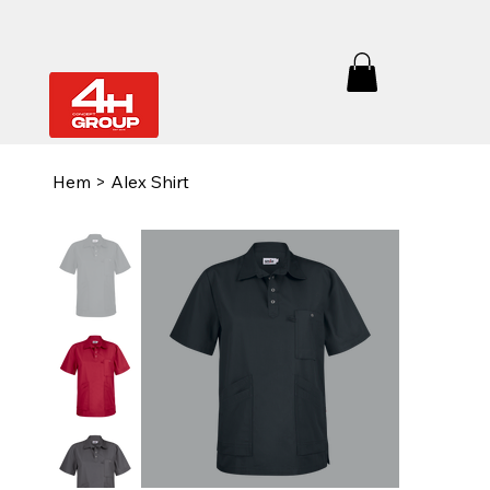
Hem
>
Alex Shirt