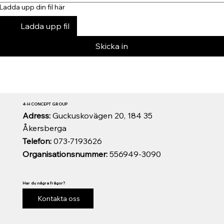
Ladda upp din fil här
Ladda upp fil
Skicka in
4-H CONCEPT GROUP
Adress:
Guckuskovägen 20, 184 35
Åkersberga
Telefon:
073-7193626
Organisationsnummer:
556949-3090
Har du några frågor?
Kontakta oss