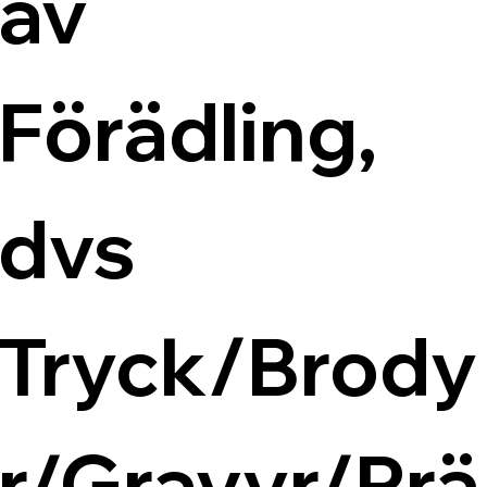
av 
Förädling, 
dvs 
Tryck/Brody
r/Gravyr/Prä