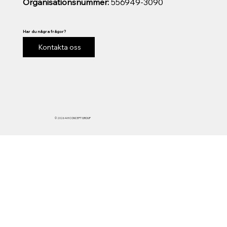
Organisationsnummer:
556949-3090
Har du några frågor?
Kontakta oss
© 2026 4-H CONCEPT GROUP