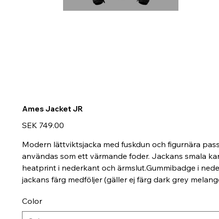
Ames Jacket JR
Price
SEK 749.00
Modern lättviktsjacka med fuskdun och figurnära pas
användas som ett värmande foder. Jackans smala kanal
heatprint i nederkant och ärmslut.Gummibadge i neder
jackans färg medföljer (gäller ej färg dark grey melang
Color