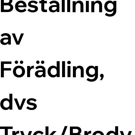
Beställning 
av 
Förädling, 
dvs 
Tryck/Brody