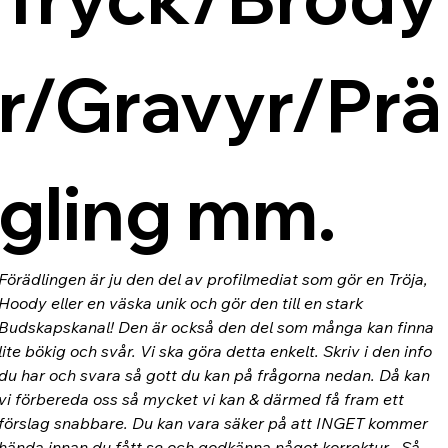
r/Gravyr/Prä
gling mm.
Förädlingen är ju den del av profilmediat som gör en Tröja, 
Hoody eller en väska unik och gör den till en stark 
Budskapskanal! Den är också den del som många kan finna 
lite bökig och svår. Vi ska göra detta enkelt. Skriv i den info 
du har och svara så gott du kan på frågorna nedan. Då kan 
vi förbereda oss så mycket vi kan & därmed få fram ett 
förslag snabbare. Du kan vara säker på att INGET kommer 
hända innan du fått se och godkänna något korrektur. -Så 