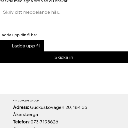
Beskriv med egna ord vad du önskar
Ladda upp din fil här
Ladda upp fil
Skicka in
4-H CONCEPT GROUP
Adress:
Guckuskovägen 20, 184 35
Åkersberga
Telefon:
073-7193626