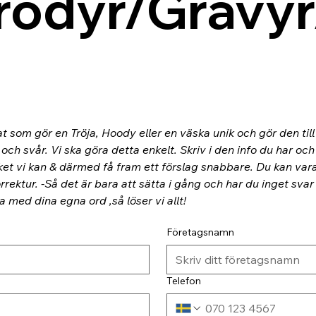
rodyr/Gravyr
at som gör en Tröja, Hoody eller en väska unik och gör den til
ch svår. Vi ska göra detta enkelt. Skriv i den info du har och
ket vi kan & därmed få fram ett förslag snabbare. Du kan va
rektur. -Så det är bara att sätta i gång och har du inget svar
ra med dina egna ord ,så löser vi allt!
Företagsnamn
Telefon