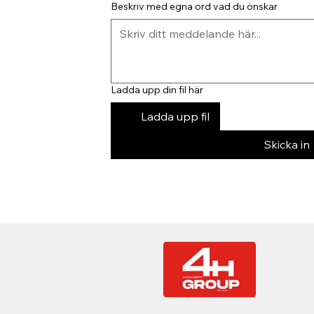
Beskriv med egna ord vad du önskar
Ladda upp din fil här
Ladda upp fil
Skicka in