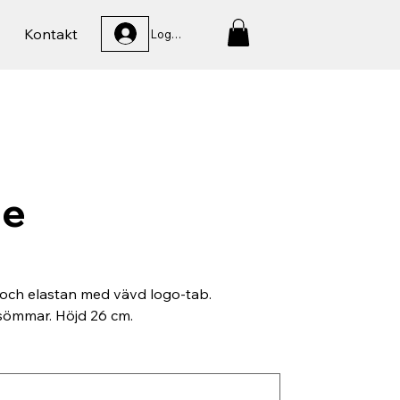
Kontakt
Logga In
ie
 och elastan med vävd logo-tab.
sömmar. Höjd 26 cm.