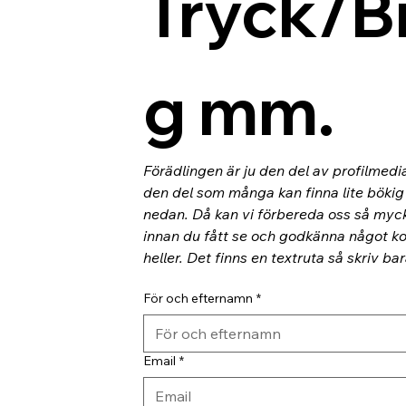
Tryck/B
g mm.
Förädlingen är ju den del av profilmedi
den del som många kan finna lite bökig o
nedan. Då kan vi förbereda oss så myc
innan du fått se och godkänna något kor
heller. Det finns en textruta så skriv ba
För och efternamn
*
Email
*