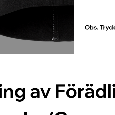
Obs, Tryck
ing av Förädli