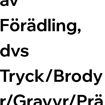
Förädling, 
dvs 
Tryck/Brody
r/Gravyr/Prä