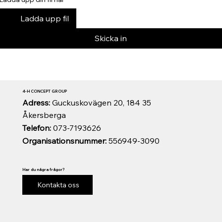
Ladda upp fil
Skicka in
4-H CONCEPT GROUP
Adress:
Guckuskovägen 20, 184 35
Åkersberga
Telefon:
073-7193626
Organisationsnummer:
556949-3090
Har du några frågor?
Kontakta oss