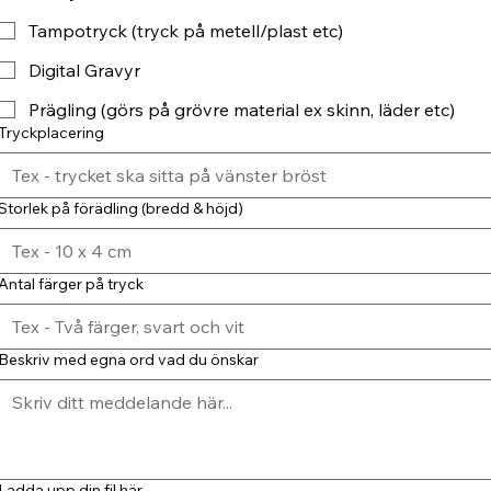
Tampotryck (tryck på metell/plast etc)
Digital Gravyr
Prägling (görs på grövre material ex skinn, läder etc)
Tryckplacering
Storlek på förädling (bredd & höjd)
Antal färger på tryck
Beskriv med egna ord vad du önskar
Ladda upp din fil här