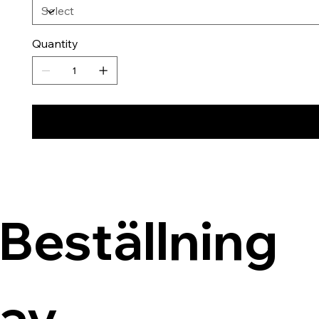
Quantity
Beställning 
av 