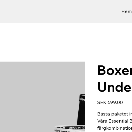
Hem
Boxer
Unde
Price
SEK 699.00
Bästa paketet i
Våra Essential B
färgkombination