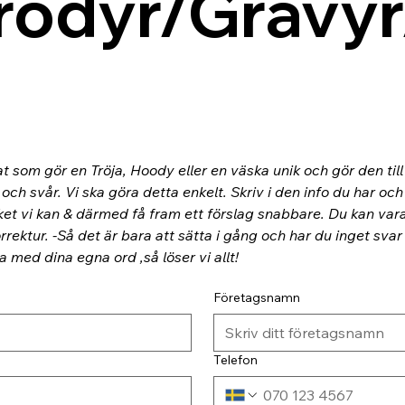
rodyr/Gravyr
at som gör en Tröja, Hoody eller en väska unik och gör den til
ch svår. Vi ska göra detta enkelt. Skriv i den info du har och
ket vi kan & därmed få fram ett förslag snabbare. Du kan va
rektur. -Så det är bara att sätta i gång och har du inget svar
ra med dina egna ord ,så löser vi allt!
Företagsnamn
Telefon