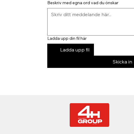
Beskriv med egna ord vad du önskar
Ladda upp din fil här
Ladda upp fil
Skicka in