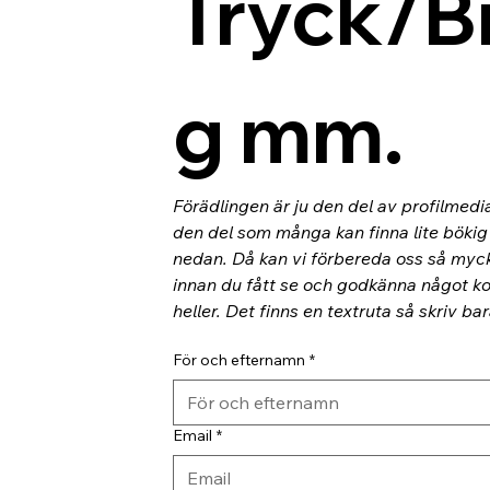
Tryck/B
g mm.
Förädlingen är ju den del av profilmedi
den del som många kan finna lite bökig o
nedan. Då kan vi förbereda oss så myc
innan du fått se och godkänna något kor
heller. Det finns en textruta så skriv ba
För och efternamn
*
Email
*