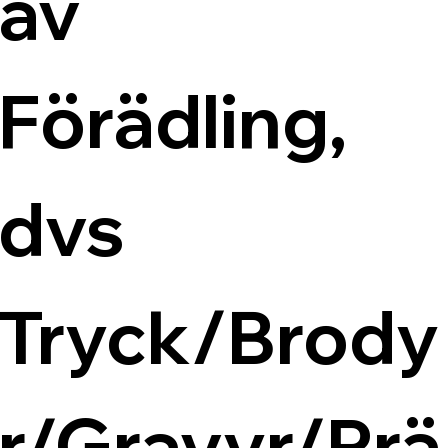
av 
Förädling, 
dvs 
Tryck/Brody
r/Gravyr/Prä