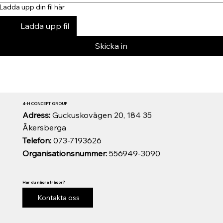
Ladda upp din fil här
Ladda upp fil
Skicka in
4-H CONCEPT GROUP
Adress:
Guckuskovägen 20, 184 35
Åkersberga
Telefon:
073-7193626
Organisationsnummer:
556949-3090
Har du några frågor?
Kontakta oss