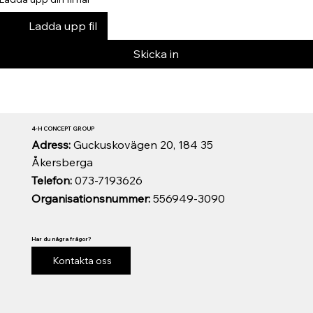
Ladda upp fil
Skicka in
4-H CONCEPT GROUP
Adress:
Guckuskovägen 20, 184 35
Åkersberga
Telefon:
073-7193626
Organisationsnummer:
556949-3090
Har du några frågor?
Kontakta oss