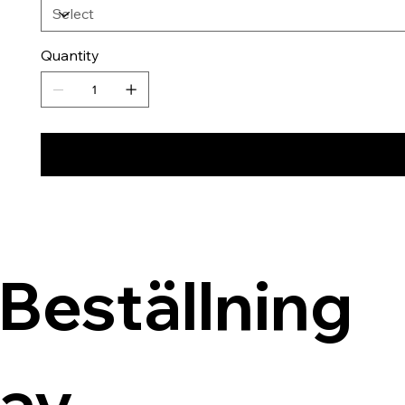
Quantity
Beställning 
av 