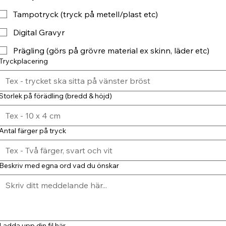
Tampotryck (tryck på metell/plast etc)
Digital Gravyr
Prägling (görs på grövre material ex skinn, läder etc)
Tryckplacering
Storlek på förädling (bredd & höjd)
Antal färger på tryck
Beskriv med egna ord vad du önskar
Ladda upp din fil här