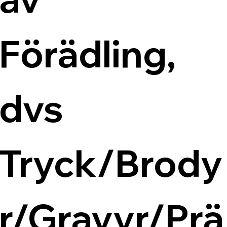
Förädling, 
dvs 
Tryck/Brody
r/Gravyr/Prä