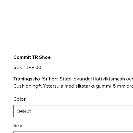
Commit TR Shoe
Price
SEK 1,199.00
Träningssko för herr. Stabil ovandel i lättviktsmesh o
Cushioning®. Yttersula med slitstarkt gummi. 8 mm dr
Color
Size