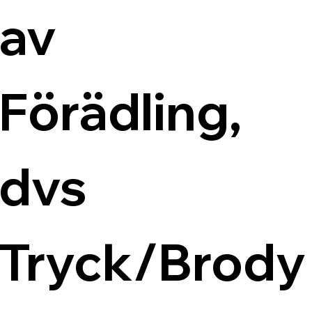
av 
Förädling, 
dvs 
Tryck/Brody