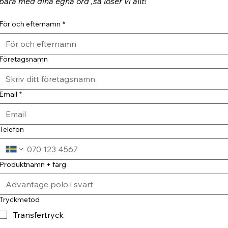
bara med dina egna ord ,så löser vi allt!
För och efternamn
*
Företagsnamn
Email
*
Telefon
Produktnamn + färg
Tryckmetod
Transfertryck