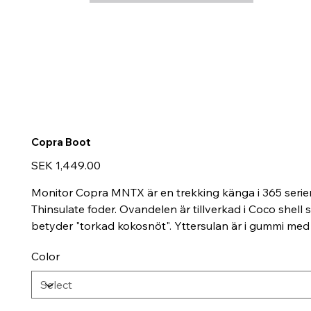
Copra Boot
Price
SEK 1,449.00
Monitor Copra MNTX är en trekking känga i 365 seri
Thinsulate foder. Ovandelen är tillverkad i Coco shel
betyder "torkad kokosnöt". Yttersulan är i gummi med
Color