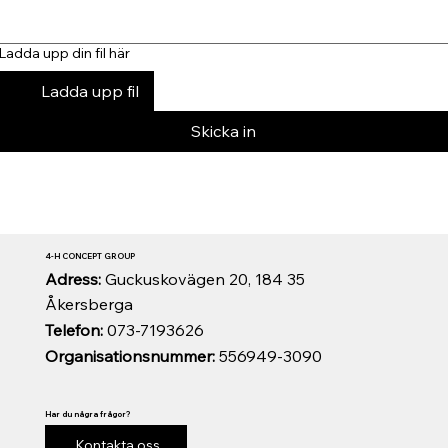
Ladda upp din fil här
Ladda upp fil
Skicka in
4-H CONCEPT GROUP
Adress:
Guckuskovägen 20, 184 35
Åkersberga
Telefon:
073-7193626
Organisationsnummer:
556949-3090
Har du några frågor?
Kontakta oss